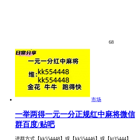
68
市场
一举两得一元一分正规红中麻将微信
群百度/贴吧
进群方式【kk554448】或【kk554446】或【kt35444】