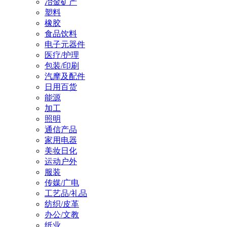
冶金矿产
塑料
橡胶
食品饮料
电子元器件
医疗/护理
包装/印刷
汽摩及配件
日用百货
能源
加工
照明
通信产品
家用电器
美妆日化
运动户外
服装
传媒/广电
工艺品/礼品
纺织/皮革
办公/文教
纸业