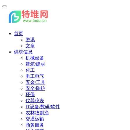
首页
资讯
文章
供求信息
机械设备
建筑/建材
化工
电工电气
五金/工具
安全/防护
环保
仪器仪表
IT设备/数码/软件
农林牧副渔
交通运输
商务服务